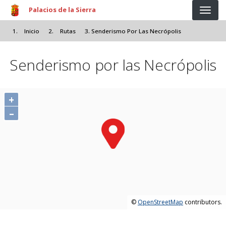
Pasar al contenido principal
Palacios de la Sierra
Inicio
Rutas
Senderismo Por Las Necrópolis
Senderismo por las Necrópolis
+
–
©
OpenStreetMap
contributors.