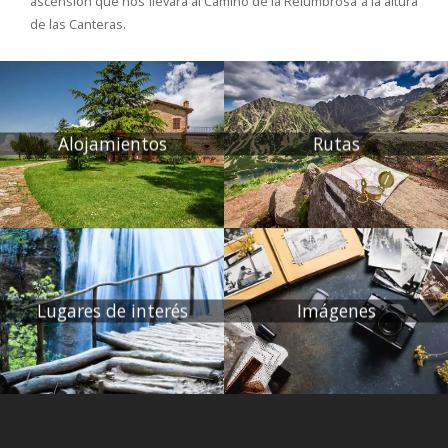
ascensión que nos llevará al Camino de la Relumbrosa a la altura
de las Canteras.
Alojamientos
Rutas
Lugares de interés
Imágenes