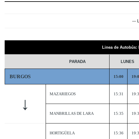
---
Linea de Autobús
PARADA
LUNES
BURGOS
15:00
19:
MAZARIEGOS
15:31
19:
↓
MANBRILLAS DE LARA
15:35
19:
HORTIGÜELA
15:36
19: