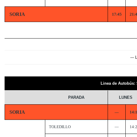
SORIA
17:45
21:
---
Linea de Autobús
PARADA
LUNES
SORIA
—
14:
TOLEDILLO
—
14: