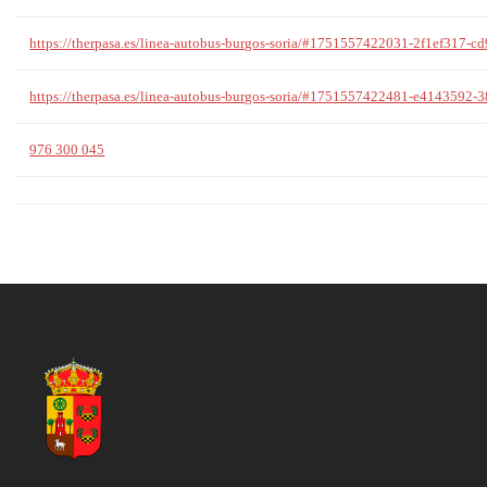
https://therpasa.es/linea-autobus-burgos-soria/#1751557422031-2f1ef317-c
https://therpasa.es/linea-autobus-burgos-soria/#1751557422481-e4143592-
976 300 045