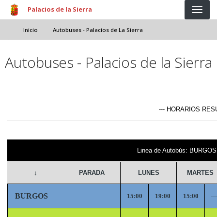
Pasar al contenido principal
Palacios de la Sierra
Inicio
Autobuses - Palacios de La Sierra
Autobuses - Palacios de la Sierra
--- HORARIOS RESUM
Linea de Autobús: BURGO
↓
PARADA
LUNES
MARTES
BURGOS
15:00
19:00
15:00