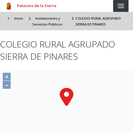
Pasar al contenido principal
Palacios de la Sierra
Inicio
Instalaciones y
COLEGIO RURAL AGRUPADO
Servicios Públicos
SIERRA DE PINARES
COLEGIO RURAL AGRUPADO
SIERRA DE PINARES
+
–